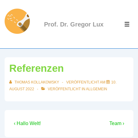
↓
Zum
Inhalt
Prof. Dr. Gregor Lux
ME
Referenzen
THOMAS KOLLAKOWSKY
VERÖFFENTLICHT AM
10.
AUGUST 2022
VERÖFFENTLICHT IN
ALLGEMEIN
Beitragsnavigation
Vorheriger
Nächster
‹ Hallo Welt!
Team ›
Beitrag
Beitrag