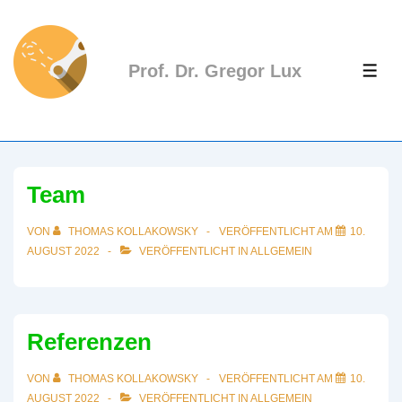
↓
Zum
Inhalt
Prof. Dr. Gregor Lux
ME
Team
VON
THOMAS KOLLAKOWSKY
VERÖFFENTLICHT AM
10.
AUGUST 2022
VERÖFFENTLICHT IN
ALLGEMEIN
Referenzen
VON
THOMAS KOLLAKOWSKY
VERÖFFENTLICHT AM
10.
AUGUST 2022
VERÖFFENTLICHT IN
ALLGEMEIN