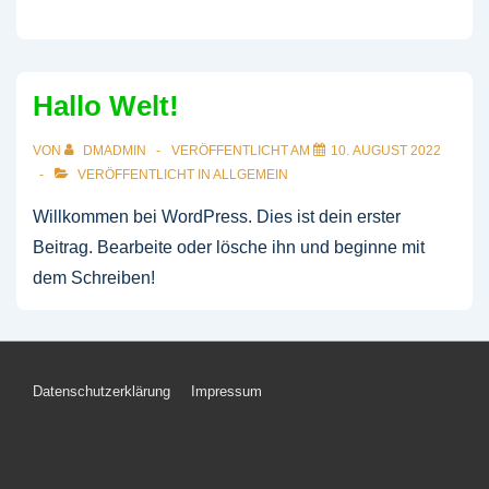
Hallo Welt!
VON
DMADMIN
VERÖFFENTLICHT AM
10. AUGUST 2022
VERÖFFENTLICHT IN
ALLGEMEIN
Willkommen bei WordPress. Dies ist dein erster
Beitrag. Bearbeite oder lösche ihn und beginne mit
dem Schreiben!
Footer-
Datenschutzerklärung
Impressum
Menü